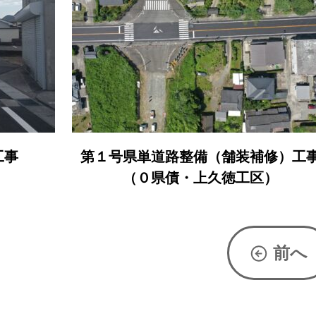
修）工事
姶良市加治木総合支所解体工事（１
）
区）[JV福永建設・江口産業]
前へ