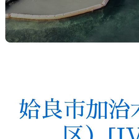
姶良市加治
区）[