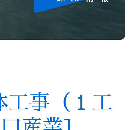
体工事（１工
口産業]