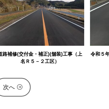
令和５年度加治木維持管内舗装修繕外工
市道
事
次へ