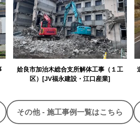
工
道路補修(交付金・補正)(舗装)工事（上
名Ｒ５－２工区）
その他
- 施工事例
一覧
はこちら