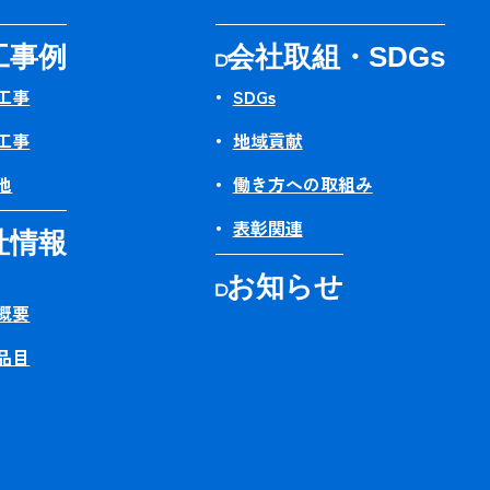
工事例
会社取組・SDGs
工事
SDGs
工事
地域貢献
他
働き方への取組み
表彰関連
社情報
お知らせ
概要
品目