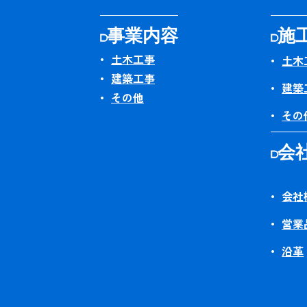
事業内容
施
土木工事
土木
建築工事
建築
その他
その
会
会社
営業
沿革