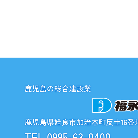
鹿児島の総合建設業
鹿児島県姶良市加治木町反土16番地
TEL.0995-63-0400